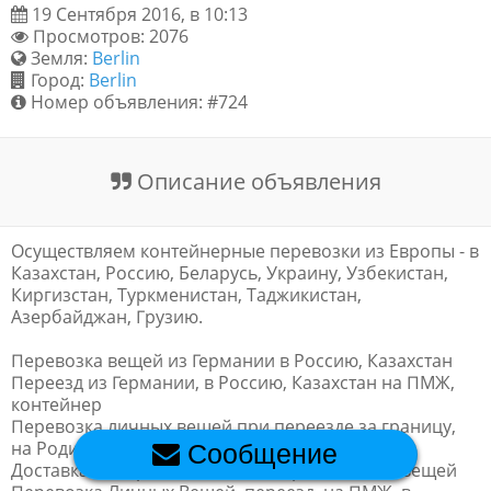
19 Сентября 2016, в 10:13
Обратная связь
Просмотров: 2076
Земля:
Berlin
Город:
Berlin
Номер объявления: #724
Новости и статьи
Описание объявления
Осуществляем контейнерные перевозки из Европы - в
Казахстан, Россию, Беларусь, Украину, Узбекистан,
Киргизстан, Туркменистан, Таджикистан,
Азербайджан, Грузию.
Перевозка вещей из Германии в Россию, Казахстан
Переезд из Германии, в Россию, Казахстан на ПМЖ,
контейнер
Перевозка личных вещей при переезде за границу,
на Родину
Сообщение
Доставка Из Германии, контейнеров, личных вещей