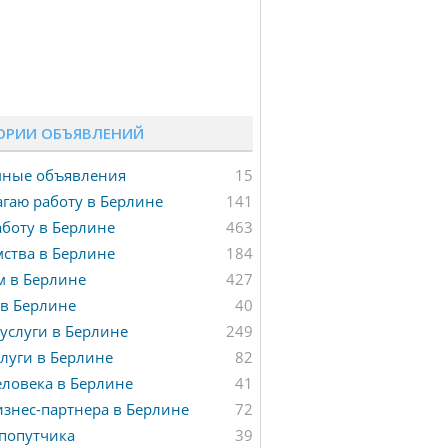
ОРИИ ОБЪЯВЛЕНИЙ
мные объявления
15
гаю работу в Берлине
141
боту в Берлине
463
ства в Берлине
184
м в Берлине
427
в Берлине
40
услуги в Берлине
249
луги в Берлине
82
ловека в Берлине
41
знес-партнера в Берлине
72
попутчика
39