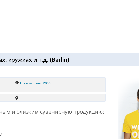
х, кружках и.т.д.
(
Berlin
)
Просмотров:
2066
дным и близким сувенирную продукцию:
и