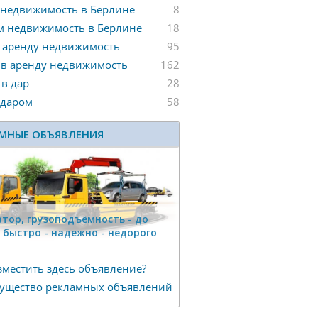
 недвижимость в Берлине
8
м недвижимость в Берлине
18
 аренду недвижимость
95
 в аренду недвижимость
162
в дар
28
 даром
58
МНЫЕ ОБЪЯВЛЕНИЯ
тор, гpузоподъёмность - дo
г быстро - надeжно - недорого
зместить здесь объявление?
ущество рекламных объявлений