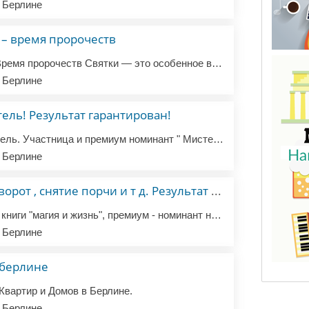
 Берлине
 – время пророчеств
Гадания на Святки – Время пророчеств Святки — это особенное время в году, когда границы между мирами становятся тоньше, а магия и пророчества приобретают особую силу. Если вы хотите заглянуть в своё будущее, найти ответы на важные вопросы или узнать, что приготовила вам судьба, приглашаю вас на волш...
 Берлине
тель! Результат гарантирован!
Я маг-эзотерик, целитель. Участница и премиум номинант " Мистери шоу" эзотерик 2024. Услуги профессионального параспециалиста, таролога, специалист по созданию счастливой судьбы. полная бесплатная диагностика ситуации. Обращайтесь в Whatsapp авторские практики на коррекцию любых жизненных ситуаций. ...
 Берлине
Маг-эзотерик, приворот , снятие порчи и т д. Результат 100%
Я маг-эзотерик! автор книги "магия и жизнь", премиум - номинант номинации эзотерик года " Мистери шоу", хранительница родовых обрядов и ритуалов! мои ритуалы вы чувствуете даже на расстоянии! результат 100%. Работаю по всей Европе и не только. Спектр моих возможностей очень велик! Если у вас есть ка...
 Берлине
 берлине
Квартир и Домов в Берлине.
 Берлине