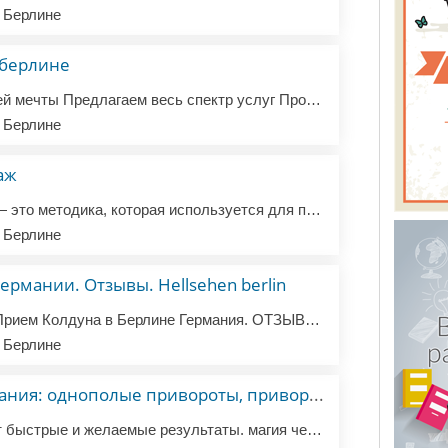
 Берлине
 берлине
Сделаем ремонт вашей мечты Предлагаем весь спектр услуг Проконсультируем и поможем с закупкой материала
 Берлине
аж
Спортивный массаж — это методика, которая используется для подготовки тела к физическим нагрузкам, улучшения спортивных результатов и ускорения восстановления после тренировок. Цели и задачи * Подготовка к нагрузкам: помогает подготовить мышцы и суставы к интенсивной работе перед тренировкой или сор...
 Берлине
ермании. Отзывы. Hellsehen berlin
Wahrsagerin in Berlin, Прием Колдуна в Берлине Германия. ОТЗЫВЫ. Magie. Hellsehen Berlin Jetzt anrufen und selbst überzeugen - seriöse und professionelle Beratung. Online & Diskret. Kartenlegung zum Thema Liebe. Специалист высшей квалификации в сфере Магических услуг Являюсь Одним из самых Сильн...
 Берлине
Колдун маг в германия: однополые привороты, привороты, любовная магия
магия моего рода дает быстрые и желаемые результаты. магия черная не дает сбоев! наказывает недоброжелателей! черный практик это исполнитель ваших желай и пожеланий. сильная темная магия направлена на наведение негатива, порчи, проклятия, сглаза а также их снятия. только темной магии подвластно пора...