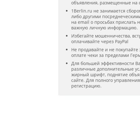
объявления, размещенные на с
1Berlin.ru не занимается сбор
либо другими посреднеческими
на email о просьбах прислать 
важную личную информацию.
Избегайте мошенничества, вст
оплачивайте через PayPal
Не продавайте и не покупайте
оплате чеки за пределами Гер
Для большей эффективности В
различные дополнительные усл
жирный шрифт, поднятие объявл
сайте. Для полного управлени
регистрацию.