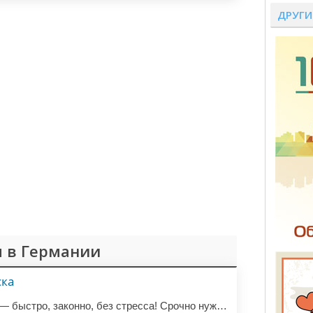
ДРУГИ
 в Германии
ска
Прописка в Германии — быстро, законно, без стресса! Срочно нужна регистрация в Берлине, Мюнхене, Гамбурге или другом городе? Мы берем на себя все заботы: ✅ Помощь в оформлении Anmeldung (прописки) за 1-3 дня; ✅ Подготовка документов и сопровождение в ведомство; ✅ Легальные решения даже для сложных с...