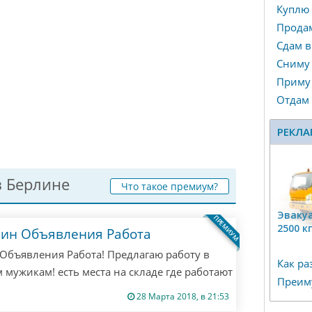
Куплю
Прода
Сдам в
Сниму
Приму 
Отдам
РЕКЛА
 Берлине
Что такое премиум?
Эвакуа
ПРЕМИУМ
2500 к
лин Объявления Работа
Объявления Работа! Предлагаю работу в
Как ра
 мужикам! есть места на складе где работают
Преим
ишите мне все расскажу! если не ответил
28 Марта 2018, в 21:53
! Только если ты русский из Берлина! другим