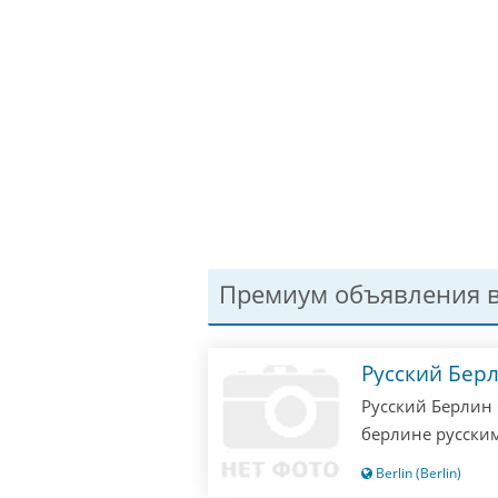
Премиум объявления в
Русский Бер
Русский Берлин 
берлине русским
одни русские! П
Berlin (Berlin)
значит опоздали