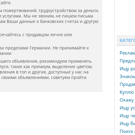
айте.
ом пожертвований, трудоустройством за деньги,
 услугами. Мы не звоним, не пишем письма
нам Ваши данные о банковских счетах и другую
речайтесь с продавцом лично или
КАТЕГ
 за пределами Германии. Не принимайте к
Рекла
мании
Предла
ашего объявления, рекомендуем применять
уги, такие как премиум, выделение цветом,
Ищу ра
ения в топ и другие, доступные у нас на
Знаком
я своими объявлениями, советуем пройти
Прода
Куплю 
Окажу 
Ищу ус
Ищу че
Ищу би
Поиск 