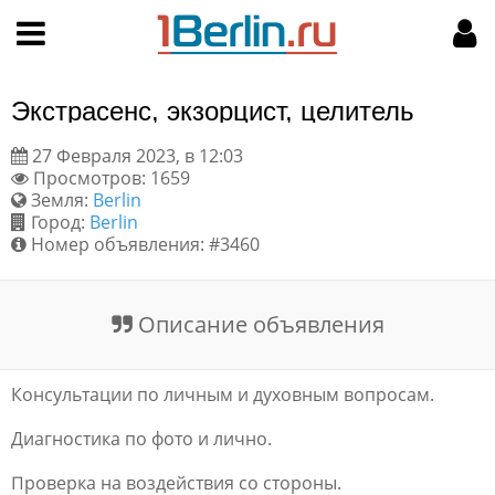
Hy-phen-a-tion
НАВИГАЦИЯ
МОЙ АККАУНТ
Главная
Подать объявление
Экстрасенс, экзорцист, целитель
Поиск
Мои объявления
27 Февраля 2023, в 12:03
Просмотров: 1659
Пользовательское соглашение
Земля:
Berlin
Город:
Berlin
Правила доски объявлений
Номер объявления: #3460
Компьютерная версия
Описание объявления
Текстовая реклама
Консультации по личным и духовным вопросам.
Цены на услуги
Диагностика по фото и лично.
Помощь
Проверка на воздействия со стороны.