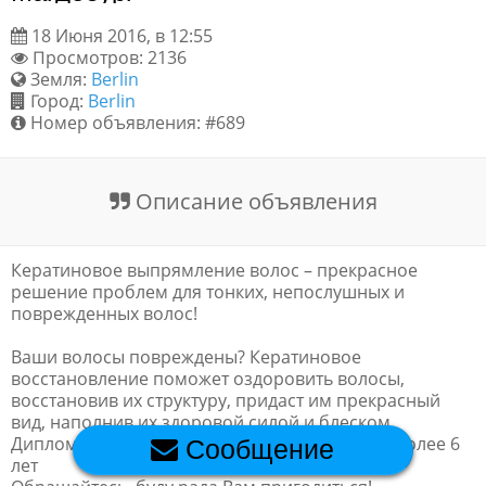
Обратная связь
18 Июня 2016, в 12:55
Просмотров: 2136
Земля:
Berlin
Город:
Berlin
Новости и статьи
Номер объявления: #689
Описание объявления
Кератиновое выпрямление волос – прекрасное
решение проблем для тонких, непослушных и
поврежденных волос!
Ваши волосы повреждены? Кератиновое
восстановление поможет оздоровить волосы,
восстановив их структуру, придаст им прекрасный
вид, наполнив их здоровой силой и блеском.
Дипломированный мастер с опытом работы более 6
Сообщение
лет