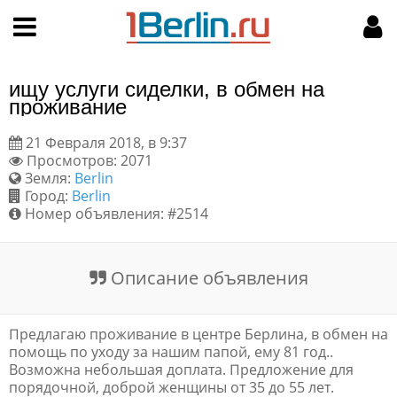
Hy-phen-a-tion
НАВИГАЦИЯ
МОЙ АККАУНТ
Главная
Подать объявление
ищу услуги сиделки, в обмен на
Поиск
Мои объявления
проживание
21 Февраля 2018, в 9:37
Пользовательское соглашение
Просмотров: 2071
Земля:
Berlin
Правила доски объявлений
Город:
Berlin
Номер объявления: #2514
Компьютерная версия
Описание объявления
Текстовая реклама
Цены на услуги
Предлагаю проживание в центре Берлина, в обмен на
помощь по уходу за нашим папой, ему 81 год..
Возможна небольшая доплата. Предложение для
Помощь
порядочной, доброй женщины от 35 до 55 лет.