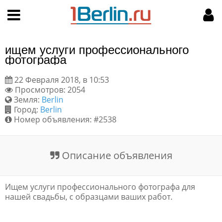
Hy-phen-a-tion
НАВИГАЦИЯ
МОЙ АККАУНТ
Главная
Подать объявление
ищем услуги профессионального
Поиск
Мои объявления
фотографа
22 Февраля 2018, в 10:53
Пользовательское соглашение
Просмотров: 2054
Земля:
Berlin
Правила доски объявлений
Город:
Berlin
Номер объявления: #2538
Компьютерная версия
Описание объявления
Текстовая реклама
Цены на услуги
Ищем услуги профессионального фотографа для
нашей свадьбы, с образцами ваших работ.
Помощь