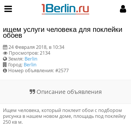
Hy-phen-a-tion
НАВИГАЦИЯ
МОЙ АККАУНТ
Главная
Подать объявление
ищем услуги человека для поклейки
Поиск
Мои объявления
обоев
24 Февраля 2018, в 10:34
Пользовательское соглашение
Просмотров: 2134
Земля:
Berlin
Правила доски объявлений
Город:
Berlin
Номер объявления: #2577
Компьютерная версия
Описание объявления
Текстовая реклама
Цены на услуги
Ищем человека, который поклеит обои с подбором
рисунка в нашем новом доме, площадь под поклейку
250 кв м.
Помощь