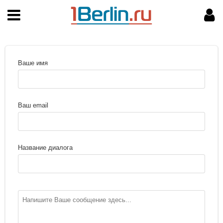
НАВИГАЦИЯ
МОЙ АККАУНТ
Главная
Подать объявление
Поиск
Мои объявления
Ваше имя
Пользовательское соглашение
Правила доски объявлений
Ваш email
Компьютерная версия
Название диалога
Текстовая реклама
Цены на услуги
Помощь