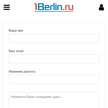
НАВИГАЦИЯ
МОЙ АККАУНТ
Главная
Подать объявление
Поиск
Мои объявления
Ваше имя
Пользовательское соглашение
Правила доски объявлений
Ваш email
Компьютерная версия
Название диалога
Текстовая реклама
Цены на услуги
Помощь