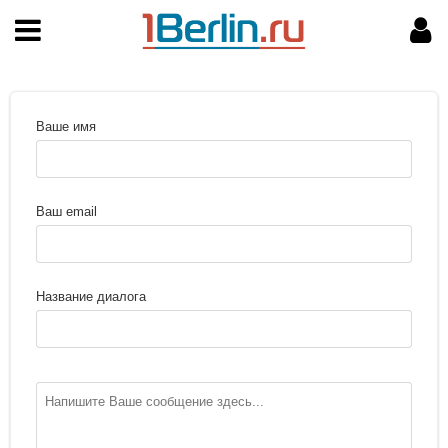
НАВИГАЦИЯ
МОЙ АККАУНТ
Главная
Подать объявление
Поиск
Мои объявления
Ваше имя
Пользовательское соглашение
Правила доски объявлений
Ваш email
Компьютерная версия
Название диалога
Текстовая реклама
Цены на услуги
Помощь